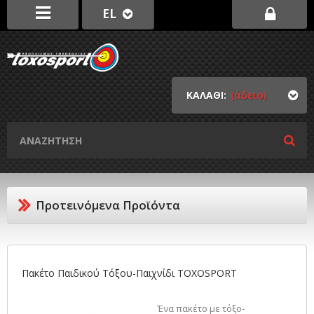
EL
ΚΑΛΑΘΙ:
(άδειο)
Προτεινόμενα Προϊόντα
Πακέτο Παιδικού Τόξου-Παιχνίδι TOXOSPORT
Ένα πακέτο με τόξο-